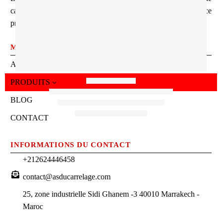
carrelage et sanitaire, avec des produits de qualité et un service
professionnel.
MENU
ACCUEIL
PRODUITS
BLOG
CONTACT
INFORMATIONS DU CONTACT
+212624446458
contact@asducarrelage.com
25, zone industrielle Sidi Ghanem -3 40010 Marrakech -
Maroc